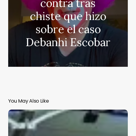
contra tras
chiste que hizo
sobre el caso
Debanhi Escobar
You May Also Like
¿Por
qué
ocurren
actos