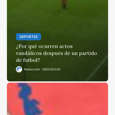
DEPORTES
¿Por qué ocurren actos
vandálicos después de un partido
de futbol?
Redacción
08/04/2025
Israel
e
Irán
pactan
cese