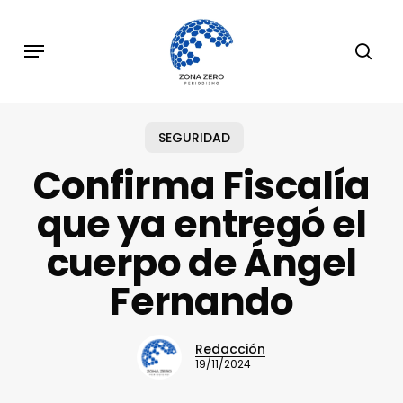
Skip
to
Menu
sear
main
content
SEGURIDAD
Confirma Fiscalía
que ya entregó el
cuerpo de Ángel
Fernando
Redacción
19/11/2024