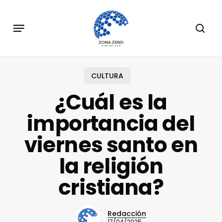
Skip
to
Menu
sear
main
content
CULTURA
¿Cuál es la
importancia del
viernes santo en
la religión
cristiana?
Redacción