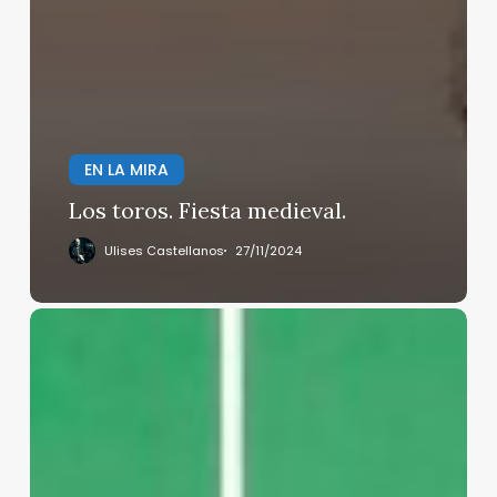
EN LA MIRA
Los toros. Fiesta medieval.
Ulises Castellanos
27/11/2024
Líneas
Imaginarias:
Cómo
la
Imaginación
y
los