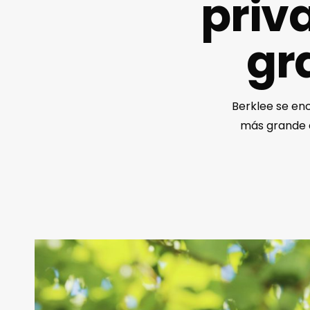
priv
gr
Berklee se enc
más grande d