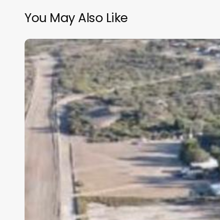
You May Also Like
La
batalla
por
el
Hotel
Serenidad