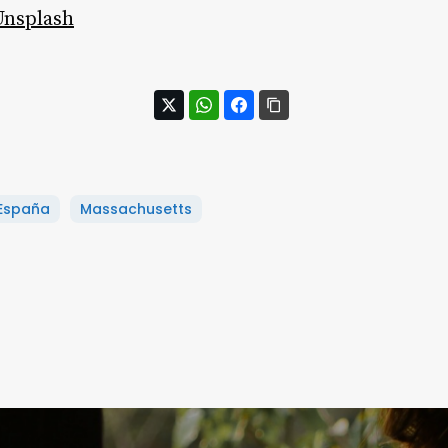
Unsplash
España
Massachusetts