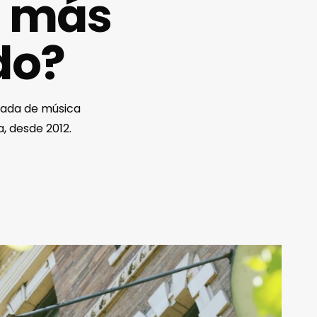
a más
do?
ivada de música
, desde 2012.