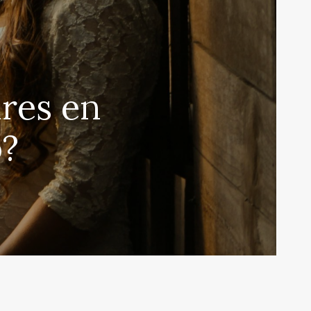
res en
o?