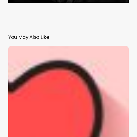
You May Also Like
Harvard
revela
secretos
sobre
la
inteligencia
emocional