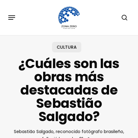
Skip
to
Menu
sear
main
content
CULTURA
¿Cuáles son las
obras más
destacadas de
Sebastião
Salgado?
Sebastião Salgado, reconocido fotógrafo brasileño,