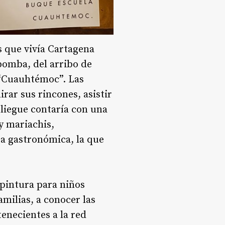
s que vivía Cartagena
 bomba, del arribo de
 “Cuauhtémoc”. Las
rar sus rincones, asistir
pliegue contaría con una
y mariachis,
za gastronómica, la que
 pintura para niños
milias, a conocer las
enecientes a la red