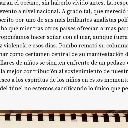
aran el océano, sin haberlo vivido antes. La resp
vento a nivel nacional. A grado tal, que mereció 
scrito por uno de sus más brillantes analistas po
ba que mientras otros países ofrecían armas par
proponíamos hacer soñar con el mar, aunque fuer
oz violencia e esos días. Pombo remató su columna
nar como certamen central de su manifestación 
lares de niños se sienten enfrente de un pedazo 
a la mejor contribución al sostenimiento de nues
sco a los espíritus de los niños en estos momento
 del túnel no estemos sacrificando lo único que p