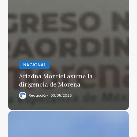
NACIONAL
Ariadna Montiel asume la
dirigencia de Morena
Redacción
03/05/2026
La
Unión
Europea
advierte