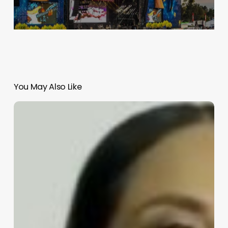
You May Also Like
Ariadna
Montiel
asume
la
dirigencia
de
Morena