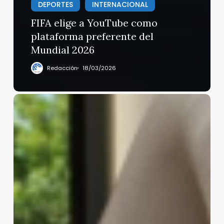
DEPORTES
INTERNACIONAL
FIFA elige a YouTube como
plataforma preferente del
Mundial 2026
Redacción
18/03/2026
Figure
AI
presenta
un
robot
humanoide
para
hogares