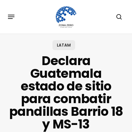
Skip
to
Menu
sear
main
content
LATAM
Declara
Guatemala
estado de sitio
para combatir
pandillas Barrio 18
y MS-13