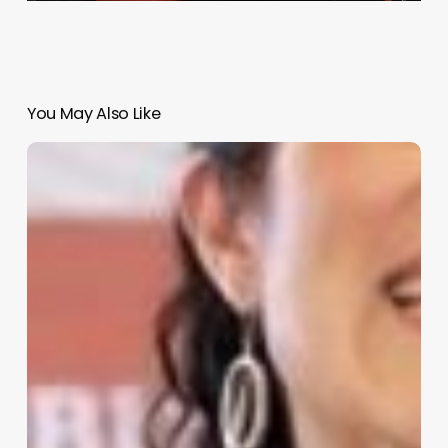
You May Also Like
«Garantizar
autonomía
de
Fiscalía»:
Bertha
Alcalde
Luján