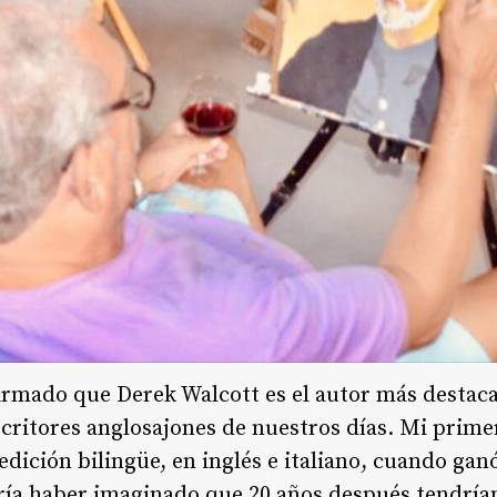
afirmado que Derek Walcott es el autor más destac
scritores anglosajones de nuestros días. Mi prim
edición bilingüe, en inglés e italiano, cuando ga
dría haber imaginado que 20 años después tendrí