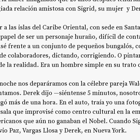
egiada relación amistosa con Sigrid, su mujer y De
 a las islas del Caribe Oriental, con sede en Sant
apel de ser un personaje huraño, difícil de cont
asé frente a un conjunto de pequeños bungalós, c
 de colaboradores, dictando, corrigiendo. O pinta
de la realidad. Era un hombre simple en su trato 
noche nos deparáramos con la célebre pareja Walc
entamos. Derek dijo —siéntense 5 minutos, nosotr
gó más de una hora. En el auto, traía yo una fot
a sala que improvisé como centro cultural en la e
ericanos que aún no ganaban el Nobel. Cuando Sigr
vio Paz, Vargas Llosa y Derek, en Nueva York.