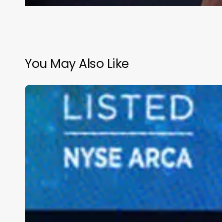
You May Also Like
Cae
la
Bolsa
de
Nueva
York