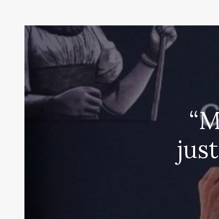
“M
jus