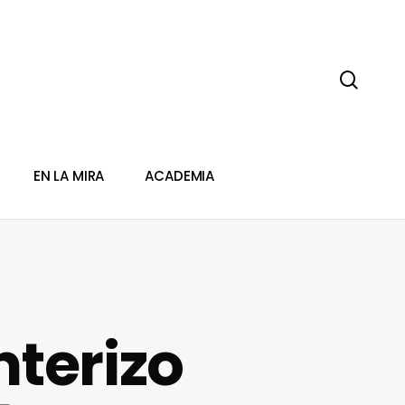
sear
EN LA MIRA
ACADEMIA
nterizo