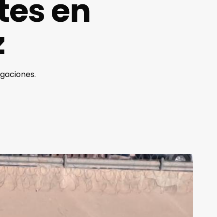
tes en
z
igaciones.