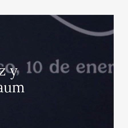
z y
baum