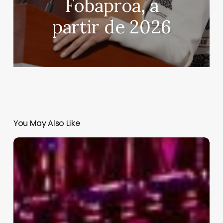
Fobaproa, a
partir de 2026
You May Also Like
Polymarchs
vibra
con
su
Tour
Master
Mind