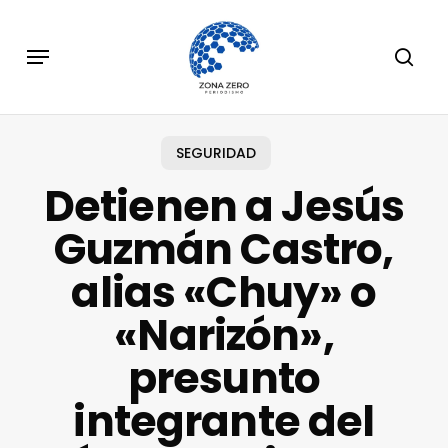
Skip
to
Menu
sear
main
content
SEGURIDAD
Detienen a Jesús
Guzmán Castro,
alias «Chuy» o
«Narizón»,
presunto
integrante del