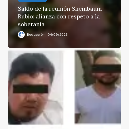
Saldo de la reunión Sheinbaum-
Rubio: alianza con respeto a la
soberanía
Redacción
04/09/2025
Detienen
a
43
por
reventa
de
boletos
en
el
«Corona
Capital»