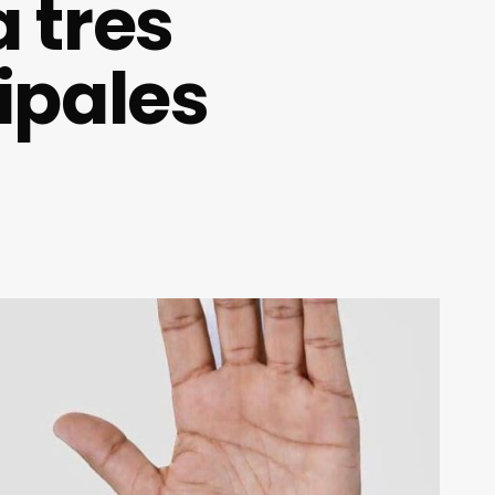
a tres
ipales