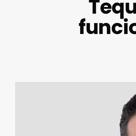
Tequi
funci