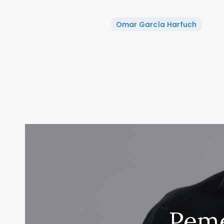
Omar García Harfuch
Peme