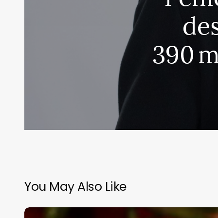
de
390 m
You May Also Like
El