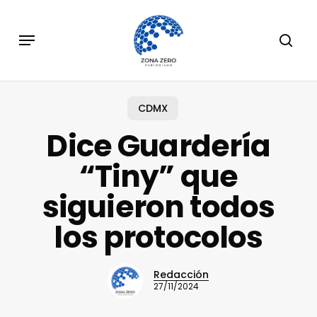
Skip
to
Menu
sear
main
content
CDMX
Dice Guardería
“Tiny” que
siguieron todos
los protocolos
Redacción
27/11/2024