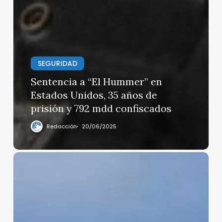
SEGURIDAD
Sentencia a “El Hummer” en
Estados Unidos, 35 años de
prisión y 792 mdd confiscados
Redacción
20/06/2025
Cae
aeronave
de
la
Semar
en