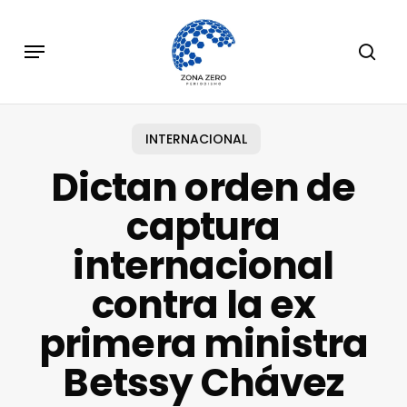
Skip
to
Menu
sear
main
content
INTERNACIONAL
Dictan orden de
captura
internacional
contra la ex
primera ministra
Betssy Chávez