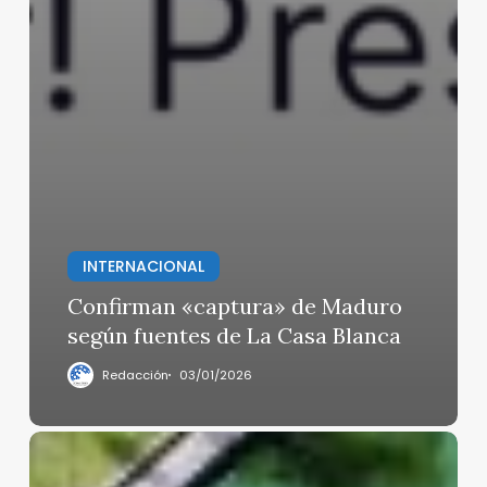
INTERNACIONAL
Confirman «captura» de Maduro
según fuentes de La Casa Blanca
Redacción
03/01/2026
La
historia