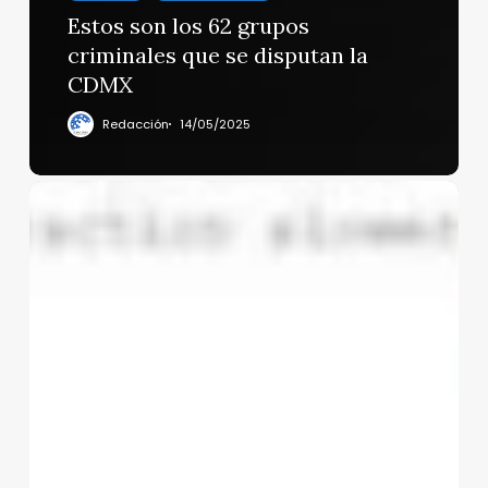
Estos son los 62 grupos
criminales que se disputan la
CDMX
Redacción
14/05/2025
Se
les
cae
el
teatro;
filtran
presunto
guión
de
la
pelea
entre