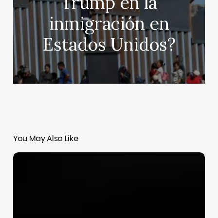
Trump en la
inmigración en
Estados Unidos?
You May Also Like
Estos
son
los
62
grupos
criminales