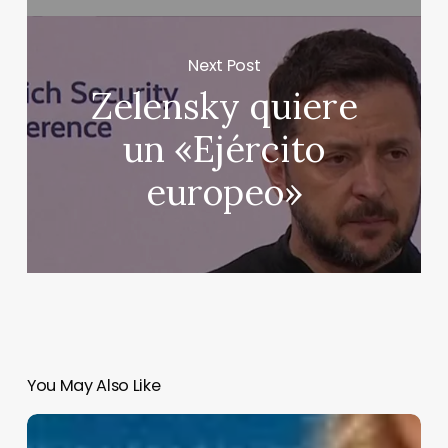
Next Post
Zelensky quiere
un «Ejército
europeo»
You May Also Like
Nuevos