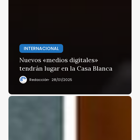
INTERNACIONAL
Nuevos «medios digitales»
tendrán lugar en la Casa Blanca
Redacción
28/01/2025
Irregularidades
por
40
mdp en
la
administración