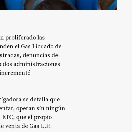
n proliferado las
enden el Gas Licuado de
istradas, denuncias de
as dos administraciones
o incrementó
tigadora se detalla que
entar, operan sin ningún
l ETC, que el propio
e venta de Gas L.P.