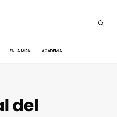
sear
EN LA MIRA
ACADEMIA
l del