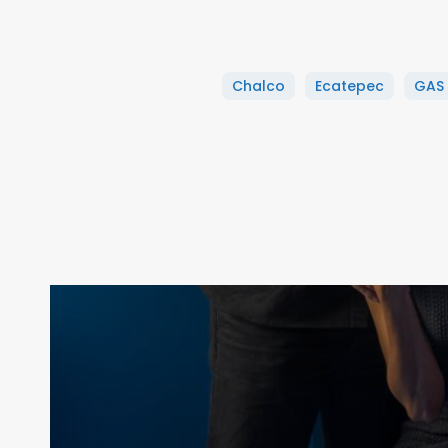
Chalco
Ecatepec
GAS