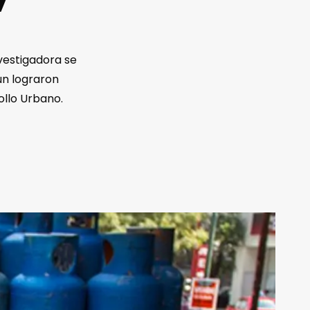
”
vestigadora se
ún lograron
ollo Urbano.