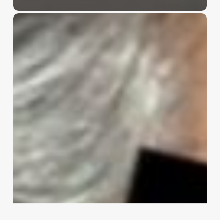
Cae
Hernán
Bermúdez
Requena
en
Paraguay