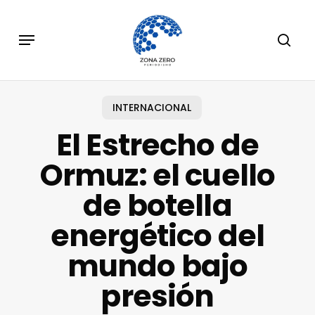
Skip
to
Menu
sear
main
content
INTERNACIONAL
El Estrecho de
Ormuz: el cuello
de botella
energético del
mundo bajo
presión