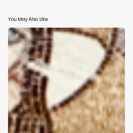
You May Also Like
S.O.S.
Mural
de
la
Catedral
de
Tampico