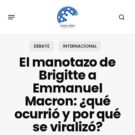
Skip
to
Menu
sear
main
content
DEBATE
INTERNACIONAL
El manotazo de
Brigitte a
Emmanuel
Macron: ¿qué
ocurrió y por qué
se viralizó?