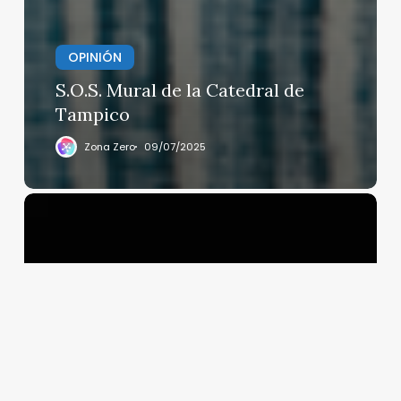
OPINIÓN
S.O.S. Mural de la Catedral de
Tampico
Zona Zero
09/07/2025
Presentan
detalles
de
la
Feria
del
Libro
Internacional
de
Coyoacán