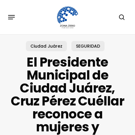
Skip
to
Menu
sear
main
content
Ciudad Juárez
SEGURIDAD
El Presidente
Municipal de
Ciudad Juárez,
Cruz Pérez Cuéllar
reconoce a
mujeres y