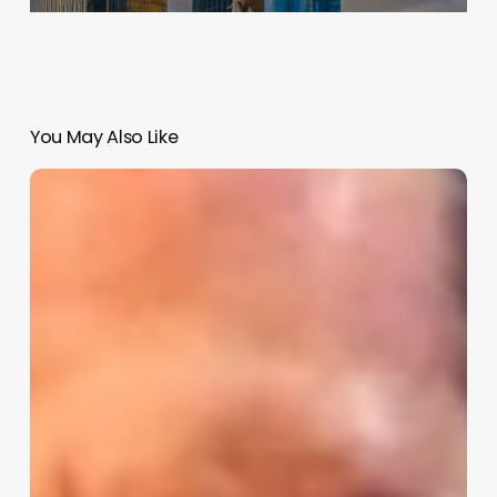
You May Also Like
Luis
Miguel
recauda
400
mdd
en
su
gira
Mundial