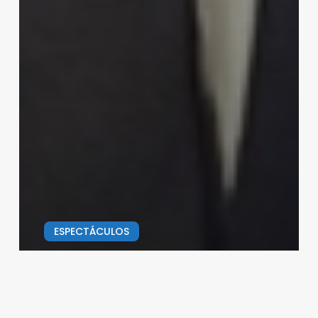
ESPECTÁCULOS
Luis Miguel recauda 400 mdd en
su gira Mundial
Redacción
20/12/2024