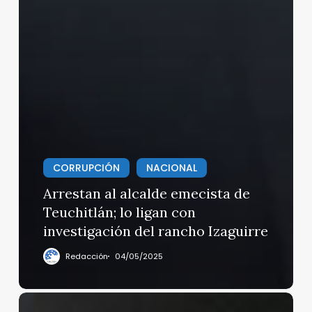
CORRUPCIÓN
NACIONAL
Arrestan al alcalde emecista de
Teuchitlán; lo ligan con
investigación del rancho Izaguirre
Redacción
04/05/2025
Sentencia