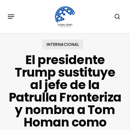
Skip
to
Menu
sear
main
content
INTERNACIONAL
El presidente
Trump sustituye
al jefe de la
Patrulla Fronteriza
y nombra a Tom
Homan como