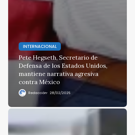
INTERNACIONAL
Pete Hegseth, Secretario de
Defensa de los Estados Unidos,
mantiene narrativa agresiva
contra México
Redacción
28/02/2025
Drones
en
combate,
el