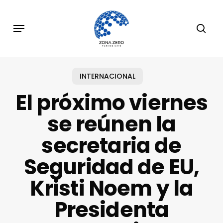
Skip
to
Menu
sear
main
content
INTERNACIONAL
El próximo viernes
se reúnen la
secretaria de
Seguridad de EU,
Kristi Noem y la
Presidenta