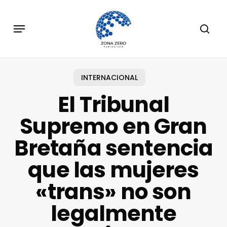
Skip
to
Menu
sear
main
content
INTERNACIONAL
El Tribunal
Supremo en Gran
Bretaña sentencia
que las mujeres
«trans» no son
legalmente