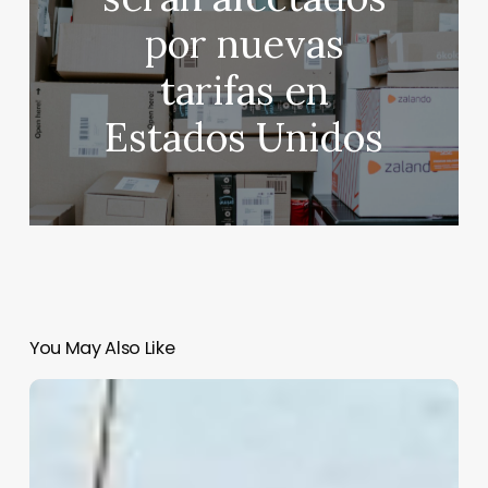
por nuevas
tarifas en
Estados Unidos
You May Also Like
La
relación
entre
México