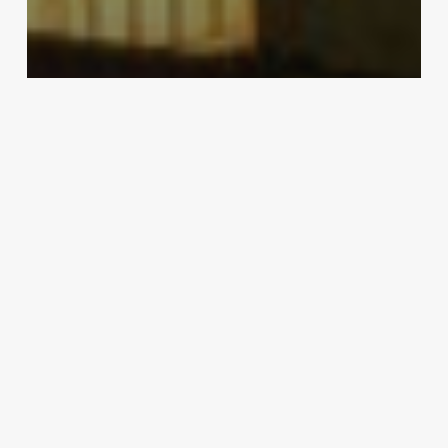
ARANCELES
Estados Unidos impone tarifa del
30% a México por no frenar
cárteles, a partir del 1 de agosto
Redacción
12/07/2025