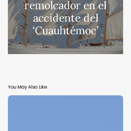
remolcador en el
accidente del
‘Cuauhtémoc’
You May Also Like
Estados
Unidos
impone
tarifa
del