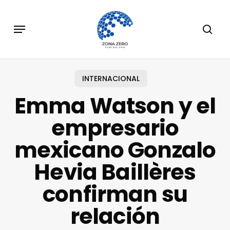
Skip
to
Menu
sear
main
content
INTERNACIONAL
Emma Watson y el
empresario
mexicano Gonzalo
Hevia Baillères
confirman su
relación