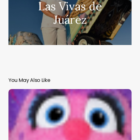
Las Vivas de
Juárez
You May Also Like
Adiós
a
Plaza
Sésamo