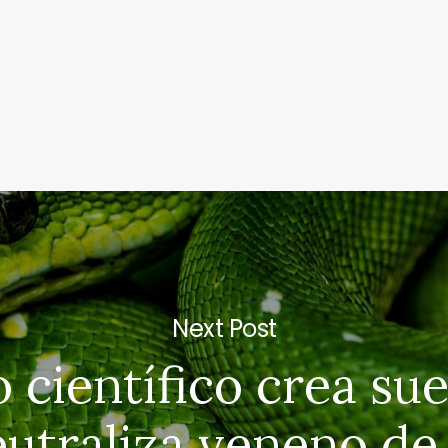
Next Post
 científico crea su
utraliza veneno de