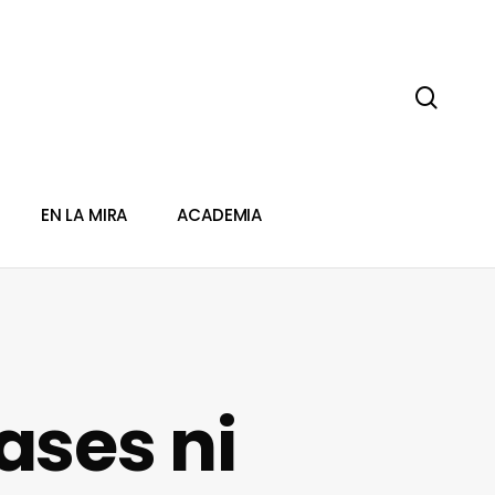
sear
EN LA MIRA
ACADEMIA
cases ni