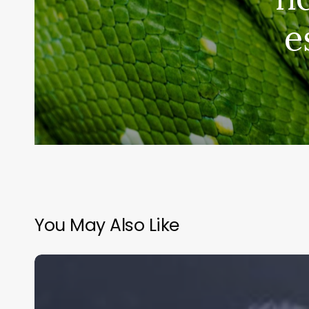
e
You May Also Like
México
crece
apenas