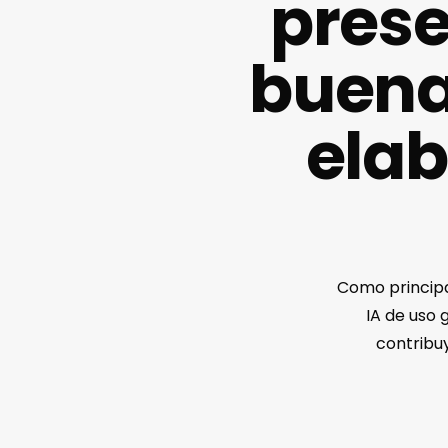
prese
buenas
elab
Como principa
IA de uso 
contribu