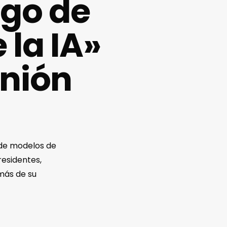
igo de
 la IA»
Unión
 de modelos de
residentes,
más de su