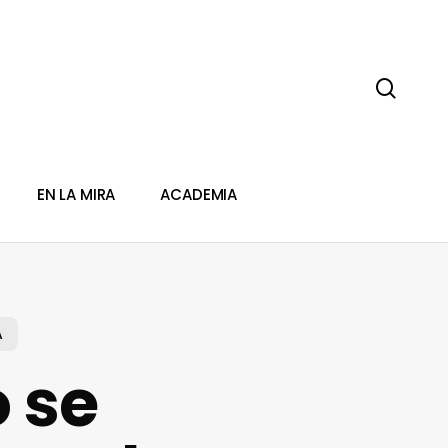
sear
EN LA MIRA
ACADEMIA
A
 se