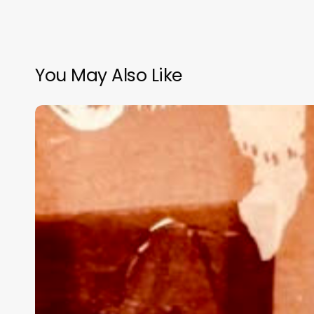
You May Also Like
“BOOKXCESS”
¿LIBROS
NUEVOS
DE
BAJO
COSTO?