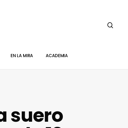
sear
EN LA MIRA
ACADEMIA
a suero