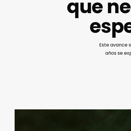
que ne
espe
Este avance s
años se ex