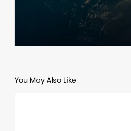
You May Also Like
México
protegerá
su
comercio
con