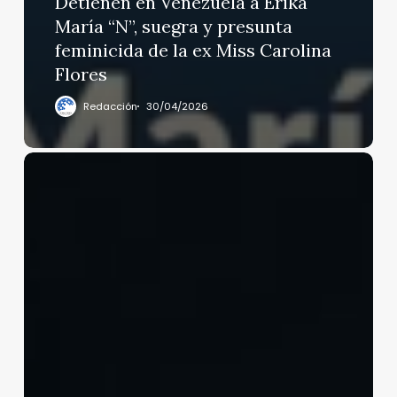
Detienen en Venezuela a Erika
María “N”, suegra y presunta
feminicida de la ex Miss Carolina
Flores
Redacción
30/04/2026
Aumentan
20%
los
divorcios
en
el
mes
de
enero