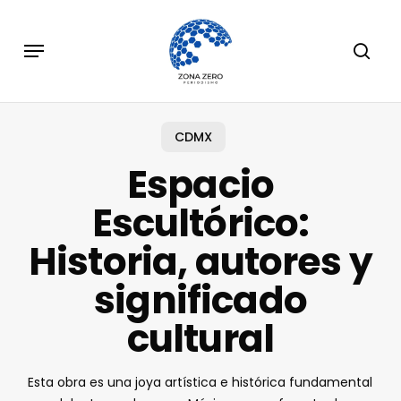
Skip
to
Menu
sear
main
content
CDMX
Espacio
Escultórico:
Historia, autores y
significado
cultural
Esta obra es una joya artística e histórica fundamental