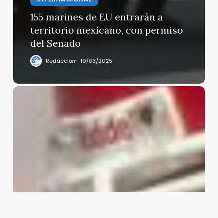
155 marines de EU entrarán a
territorio mexicano, con permiso
del Senado
Redacción
19/03/2025
Hoy
es
el
Super
Bowl
LIX en
el Superdome de
Nueva
Orleans,
donde
se