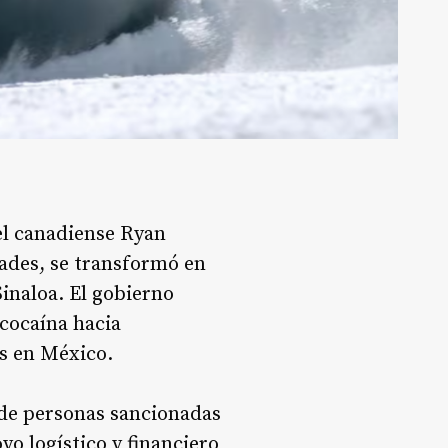
el canadiense Ryan
ades, se transformó en
Sinaloa. El gobierno
 cocaína hacia
s en México.
a de personas sancionadas
yo logístico y financiero