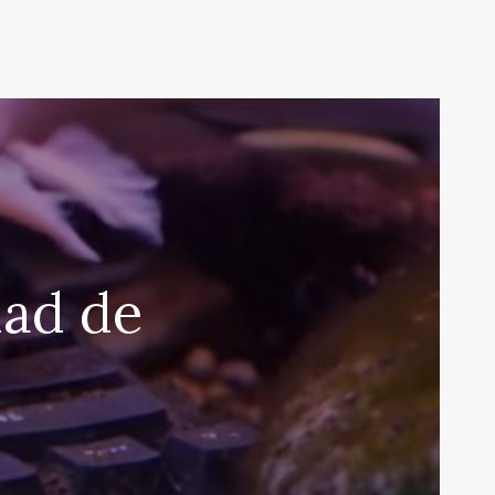
dad de
o