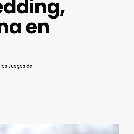
edding,
ína en
 los Juegos de