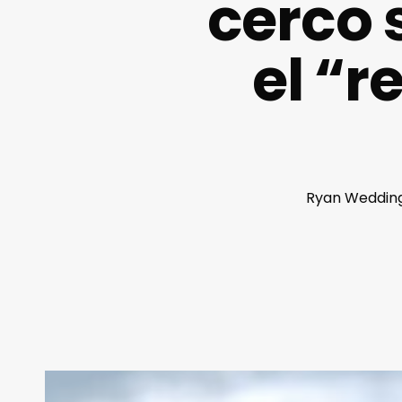
cerco 
el “r
Ryan Wedding,