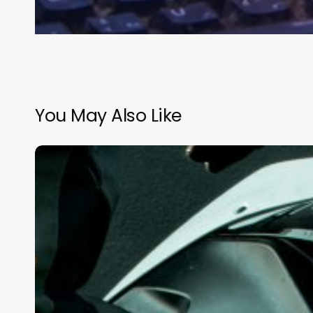
You May Also Like
Las
mejores
motos
para
la
ciudad