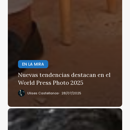
EN LA MIRA
Nuevas tendencias destacan en el
World Press Photo 2025
Ulises Castellanos
28/07/2025
Zelensky,
rechaza
ceder