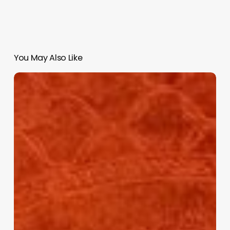
You May Also Like
Nuevas
tendencias
destacan
en
el
World
Press
Photo
2025