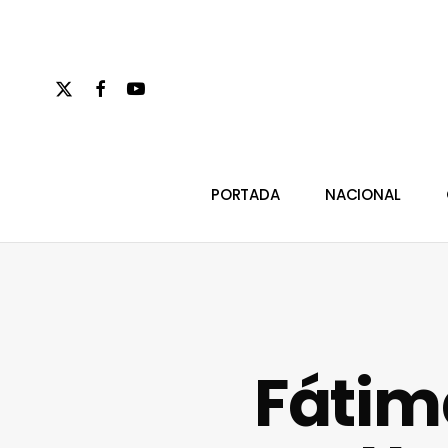
Skip
to
main
x-
facebook
youtube
content
twitter
Hit enter to search or ESC to close
PORTADA
NACIONAL
Fátim