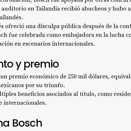
u coronación, Bosch fue apoyada por otras concurs
 auditorio en Tailandia recibió abucheos y hubo 
ailandés.​
és ofreció una disculpa pública después de la con
sch fue celebrada como embajadora en la lucha co
ación en escenarios internacionales.
to y premio
 un premio económico de 250 mil dólares, equiv
exicanos por su triunfo.
iples beneficios asociados al título, como reside
e internacionales.
ima Bosch