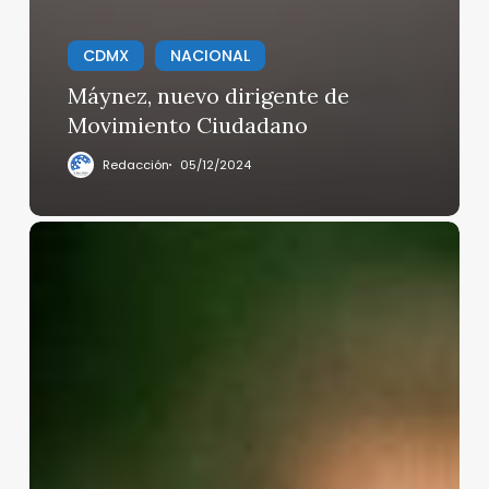
CDMX
NACIONAL
Máynez, nuevo dirigente de
Movimiento Ciudadano
Redacción
05/12/2024
Retiro
de
estatuas
de
Fidel
y
el
Che
en
CDMX: