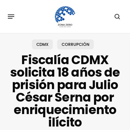
Skip
to
Menu
sear
main
content
CDMX
CORRUPCIÓN
Fiscalía CDMX
solicita 18 años de
prisión para Julio
César Serna por
enriquecimiento
ilícito