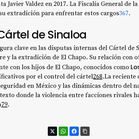
sta Javier Valdez en 2017. La Fiscalía General de 
su extradición para enfrentar estos cargos
3
6
7
.
Cártel de Sinaloa
igura clave en las disputas internas del Cártel de
re y la extradición de El Chapo. Su relación con ot
Lo
nte con los hijos de El Chapo, conocidos como
ficativos por el control del cártel
2
6
8
.La reciente
 seguridad en México y las dinámicas dentro del na
exto donde la violencia entre facciones rivales
a
7
9
.