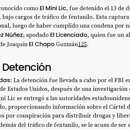
El Mini Lic
 conocido como
, fue detenido el 13 de 
 bajo cargos de tráfico de fentanilo. Esta captur
onal, luego de haber cumplido una condena por na
z Núñez
El Licenciado
, apodado
, quien fue un a
El Chapo
 de Joaquín
Guzmán
1
2
5
.
a Detención
adas
: La detención fue llevada a cabo por el FBI e
 de Estados Unidos, después de una investigació
ini Lic se entregó a las autoridades estadouniden
do, proporcionando información sobre el Cártel d
os por conspiración para distribuir drogas y libe
demás del tráfico de fentanilo, se le acusa de ser 