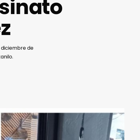
esinato
ez
e diciembre de
anilo.