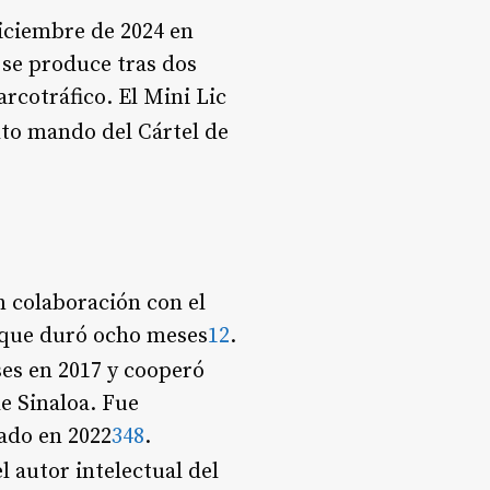
diciembre de 2024 en
a se produce tras dos
rcotráfico. El Mini Lic
lto mando del Cártel de
n colaboración con el
n que duró ocho meses
1
2
.
ses en 2017 y cooperó
e Sinaloa. Fue
rado en 2022
3
4
8
.
el autor intelectual del