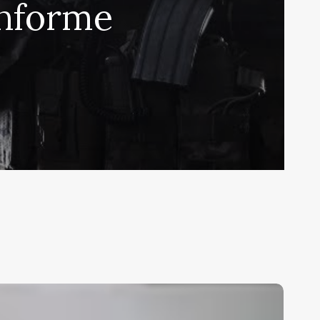
informe
l
jército