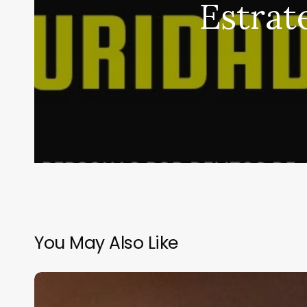
Estrat
You May Also Like
Multa
millonaria