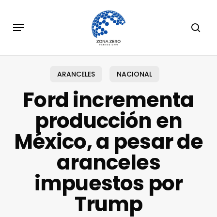
Skip
to
Menu
sear
main
content
ARANCELES
NACIONAL
Ford incrementa
producción en
México, a pesar de
aranceles
impuestos por
Trump