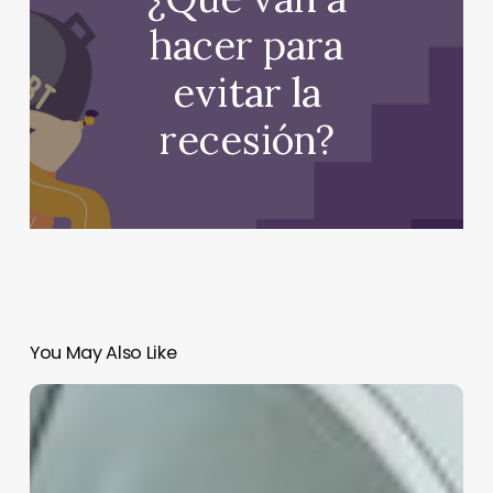
hacer para
evitar la
recesión?
You May Also Like
Cae
Tesla
en
71%