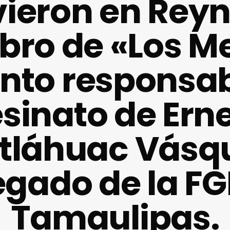
ieron en Rey
ro de «Los Me
nto responsab
sinato de Ern
tláhuac Vásq
egado de la FG
Tamaulipas.