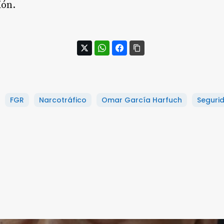
ión.
FGR
Narcotráfico
Omar García Harfuch
Seguri