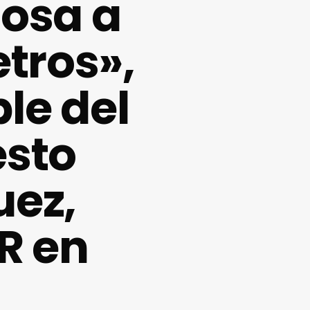
nosa a
tros»,
le del
esto
uez,
R en