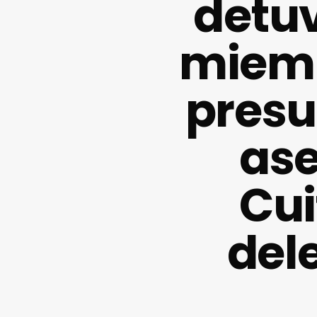
detuv
miemb
presu
ase
Cui
del