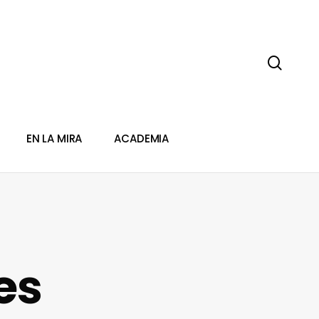
sear
EN LA MIRA
ACADEMIA
es