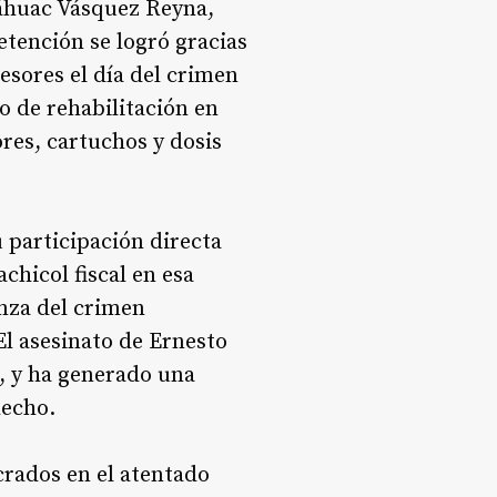
láhuac Vásquez Reyna,
etención se logró gracias
esores el día del crimen
o de rehabilitación en
res, cartuchos y dosis
u participación directa
chicol fiscal en esa
nza del crimen
l asesinato de Ernesto
, y ha generado una
hecho.
crados en el atentado