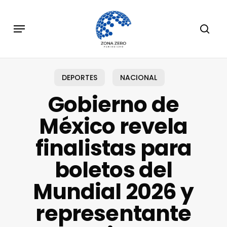
Skip
to
Menu
sear
main
content
DEPORTES
NACIONAL
Gobierno de
México revela
finalistas para
boletos del
Mundial 2026 y
representante