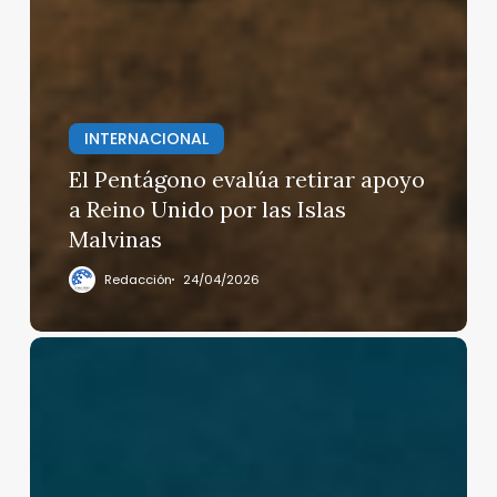
INTERNACIONAL
El Pentágono evalúa retirar apoyo
a Reino Unido por las Islas
Malvinas
Redacción
24/04/2026
Nuevo
programa
«Desde
la
Cuna»
en