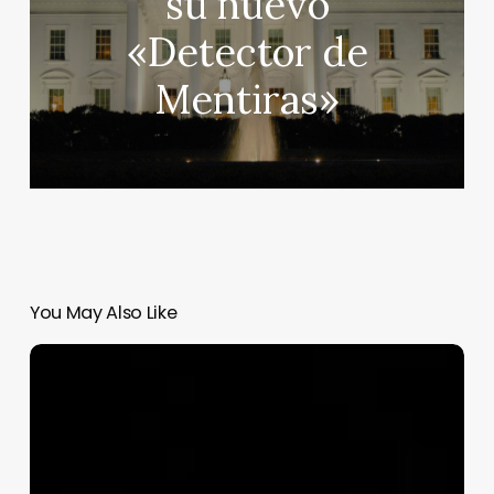
su nuevo
«Detector de
Mentiras»
You May Also Like
Nvidia
abre
su
modelo
de
IA