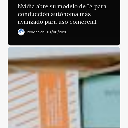
Nvidia abre su modelo de IA para
conducción autónoma más
avanzado para uso comercial
Redacción
04/08/2026
Shein
y
Temu
serán
afectados
por
nuevas
tarifas
en
Estados
Unidos