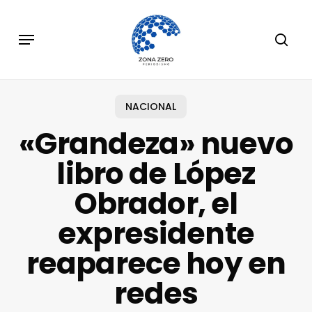
Skip
to
Menu
sear
main
content
NACIONAL
«Grandeza» nuevo
libro de López
Obrador, el
expresidente
reaparece hoy en
redes