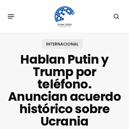
Skip
to
Menu
sear
main
content
INTERNACIONAL
Hablan Putin y
Trump por
teléfono.
Anuncian acuerdo
histórico sobre
Ucrania