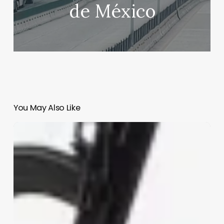
de México
You May Also Like
¿Qué
pasó
en
Siria?