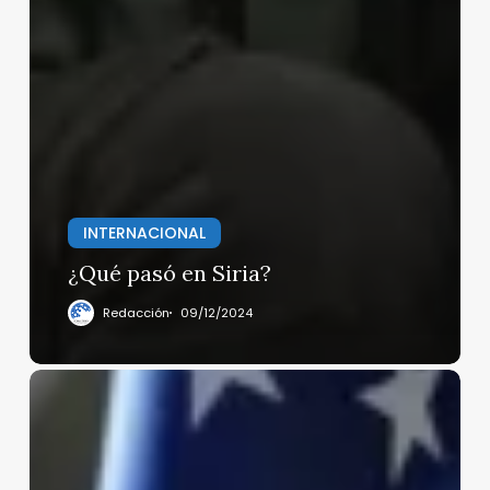
INTERNACIONAL
¿Qué pasó en Siria?
Redacción
09/12/2024
¿Qué
estrategias
están
utilizando
las