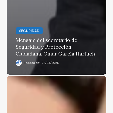
SEGURIDAD
Mensaje del secretario de
Seguridad y Protección
Ciudadana, Omar García Harfuch
Redacción
24/03/2025
Renuncia
funcionario
federal
que
celebró
boda