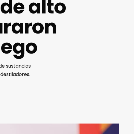
de alto
uraron
uego
 de sustancias
destiladores.