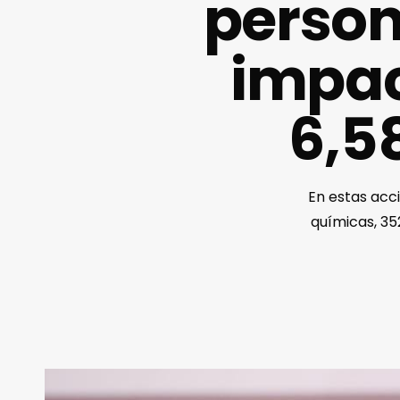
person
impac
6,5
En estas acci
químicas, 35