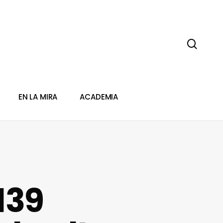
sear
EN LA MIRA
ACADEMIA
139