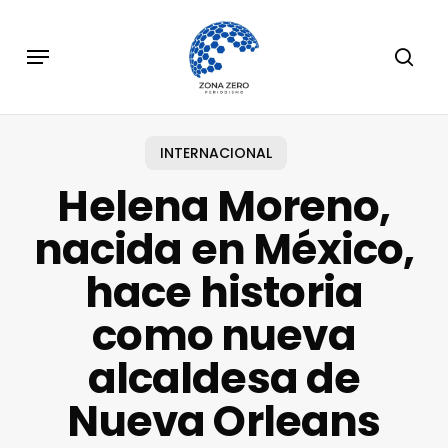
Skip
to
Menu
sear
main
content
INTERNACIONAL
Helena Moreno,
nacida en México,
hace historia
como nueva
alcaldesa de
Nueva Orleans