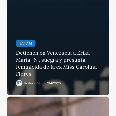
LATAM
Detienen en Venezuela a Erika
María “N”, suegra y presunta
feminicida de la ex Miss Carolina
Flores
Redacción
30/04/2026
Cuba
sufre
apagón